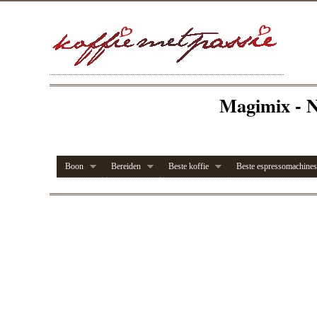
Magimix - N
Boon
Bereiden
Beste koffie
Beste espressomachines