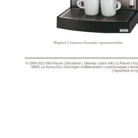
Magimix L'expresso Automatic espressomachine
© 2009-2012
Met-Passie
|
Disclaimer
|
Sitemap
|
quick mill
|
La Pavoni
|
Ex
WMF
|
La Nuova Era
|
DeLonghi
|
koffiebranders
|
espressopads
|
best
|
hypotheek en h