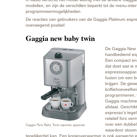
modellen, en zijn de verschillen beperkt tot de menu-inte
programmeermogelijkheden.
De reacties van gebruikers van de Gaggia Platinum espr
overwegend positief.
Gaggia new baby twin
De Gaggia New 
handbediend es
Een compact en s
dat doet wat ie 
espresssoappara
fusion om een b
krijgen. De gew
koffiehoeveelhei
programmeren, 
Gaggia machine
afslaat. Geschik
espresso's tegeli
relatief fors ve
over een dubbe
Gaggia New Baby Twin espresso apparaat
waardoor stoom 
tegelijkertijd kan. Een kopjesverwarmer is ook aanwezig