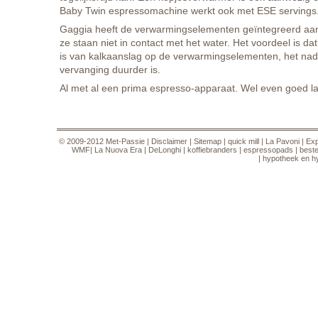
Baby Twin espressomachine werkt ook met ESE servings
Gaggia heeft de verwarmingselementen geïntegreerd aan
ze staan niet in contact met het water. Het voordeel is dat
is van kalkaanslag op de verwarmingselementen, het nade
vervanging duurder is.
Al met al een prima espresso-apparaat. Wel even goed 
© 2009-2012
Met-Passie
|
Disclaimer
|
Sitemap
|
quick mill
|
La Pavoni
|
Ex
WMF
|
La Nuova Era
|
DeLonghi
|
koffiebranders
|
espressopads
|
best
|
hypotheek en h