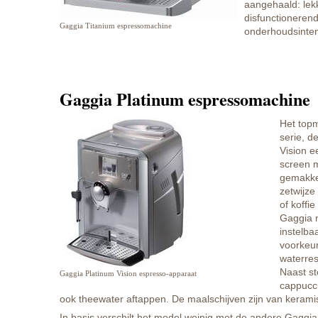
aangehaald: lek
disfunctionerend
Gaggia Titanium espressomachine
onderhoudsinten
Gaggia Platinum espressomachine
Het topm
serie, d
Vision e
screen 
gemakkel
zetwijze
of koffie
Gaggia 
instelba
voorkeur
waterrese
Naast s
Gaggia Platinum Vision espresso-apparaat
cappucc
ook theewater aftappen. De maalschijven zijn van kerami
In basis verschilt het model weinig met de andere Gaggia