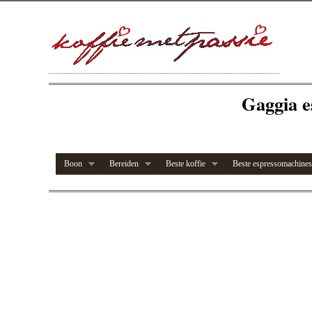
Gaggia e
Boon
Bereiden
Beste koffie
Beste espressomachines