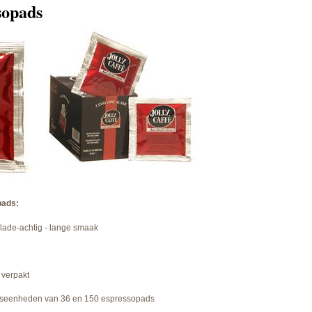
ssopads
pads:
olade-achtig - lange smaak
 verpakt
ngseenheden van 36 en 150 espressopads