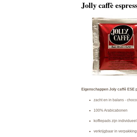
Jolly caffè espre
Eigenschappen Joly caffè ESE 
zacht en in balans - choc
100% Arabicabonen
koffiepads zijn individueel
verkrijgbaar in verpakki