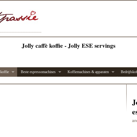
Jolly caffè koffie - Jolly ESE servings
 koffie
Beste espressomachines
Koffiemachines & apparaten
Bedrijfskof
J
e
an