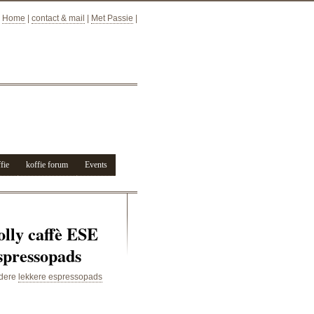
Home
|
contact & mail
|
Met Passie
|
fie
koffie forum
Events
olly caffè ESE
spressopads
dere
lekkere espressopads